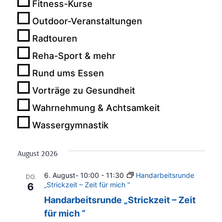
Fitness-Kurse
Nav
und
Outdoor-Veranstaltungen
Ansich
Radtouren
Reha-Sport & mehr
Naviga
Rund ums Essen
Vorträge zu Gesundheit
Wahrnehmung & Achtsamkeit
Wassergymnastik
August 2026
6. August- 10:00
-
11:30
Handarbeitsrunde
DO.
„Strickzeit – Zeit für mich “
6
Handarbeitsrunde „Strickzeit – Zeit
für mich “