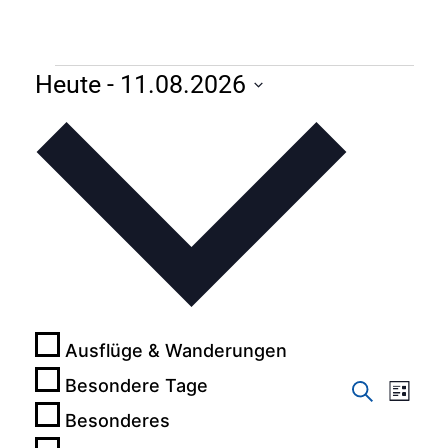
Heute
 - 
11.08.2026
Datum
wählen.
Ausflüge & Wanderungen
Besondere Tage
Verans
Vera
Suche
Liste
Besonderes
Ans
Suche