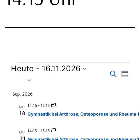
Heute
 - 
16.11.2026
Verans
Vera
Suche
Zusam
Datum
Ans
Suche
auswählen.
Sep. 2026
Nav
und
14:15
-
15:15
MO.
14
Gymnastik bei Arthrose, Osteoporose und Rheuma 1
Ansich
Naviga
14:15
-
15:15
MO.
21
Gymnastik bei Arthrose, Osteoporose und Rheuma 1