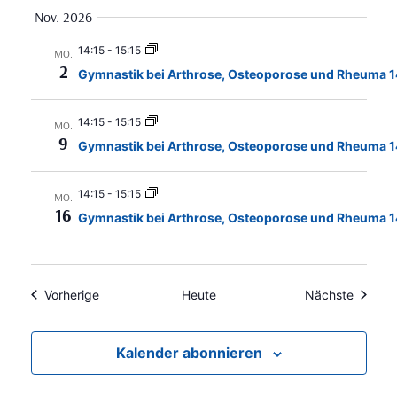
Nov. 2026
14:15
-
15:15
MO.
2
Gymnastik bei Arthrose, Osteoporose und Rheuma 1
14:15
-
15:15
MO.
9
Gymnastik bei Arthrose, Osteoporose und Rheuma 1
14:15
-
15:15
MO.
16
Gymnastik bei Arthrose, Osteoporose und Rheuma 1
Veranstaltungen
Veranst
Vorherige
Heute
Nächste
Kalender abonnieren