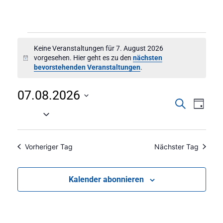
Keine Veranstaltungen für 7. August 2026
vorgesehen. Hier geht es zu den
nächsten
Hinweis
bevorstehenden Veranstaltungen
.
07.08.2026
Verans
Vera
Suche
Tag
Datum
Ans
Suche
wählen.
Nav
und
Vorheriger Tag
Nächster Tag
Ansich
Kalender abonnieren
Naviga