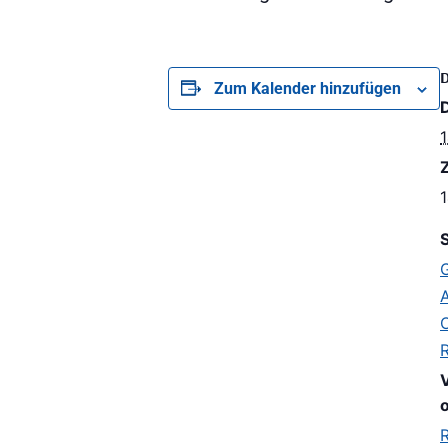
Zum Kalender hinzufügen
Z
1
S
A
o