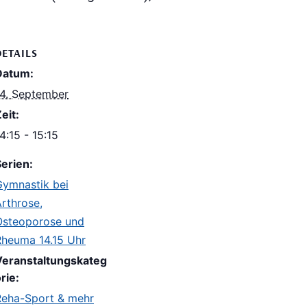
DETAILS
Datum:
14. September
eit:
4:15 - 15:15
erien:
Gymnastik bei
rthrose,
Osteoporose und
Rheuma 14.15 Uhr
Veranstaltungskateg
rie:
Reha-Sport & mehr