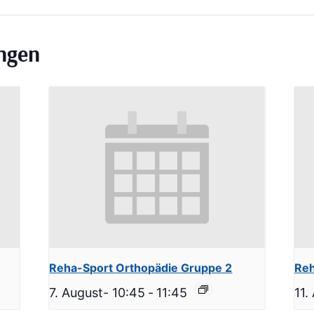
ungen
Reha-Sport Orthopädie Gruppe 2
Reh
7. August- 10:45
-
11:45
11.