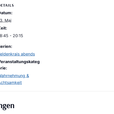
DETAILS
Datum:
3. Mai
eit:
8:45 - 20:15
erien:
Feldenkrais abends
Veranstaltungskateg
rie:
Wahrnehmung &
Achtsamkeit
ungen