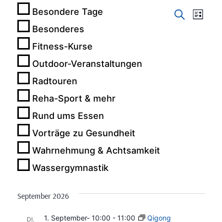
Besondere Tage
Verans
Vera
Suche
Liste
Besonderes
Ans
Suche
Fitness-Kurse
Nav
und
Outdoor-Veranstaltungen
Ansich
Radtouren
Reha-Sport & mehr
Naviga
Rund ums Essen
Vorträge zu Gesundheit
Wahrnehmung & Achtsamkeit
Wassergymnastik
September 2026
1. September- 10:00
-
11:00
Qigong
DI.