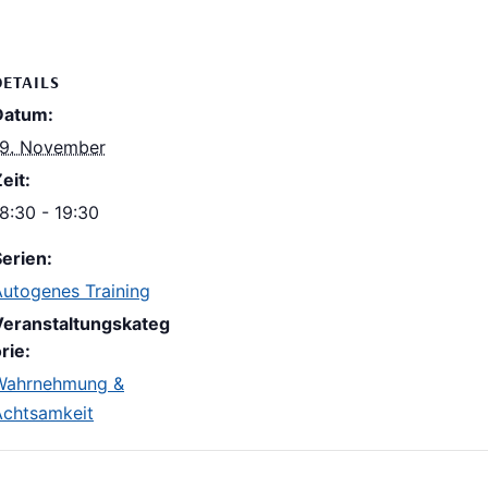
DETAILS
Datum:
19. November
eit:
8:30 - 19:30
erien:
Autogenes Training
Veranstaltungskateg
rie:
Wahrnehmung &
Achtsamkeit