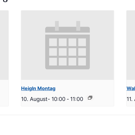
Heigln Montag
Wal
10. August- 10:00
-
11:00
11.