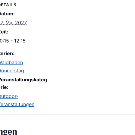
DETAILS
Datum:
27. Mai 2027
eit:
0:15 - 12:15
erien:
Waldbaden
Donnerstag
Veranstaltungskateg
rie:
Outdoor-
Veranstaltungen
ungen