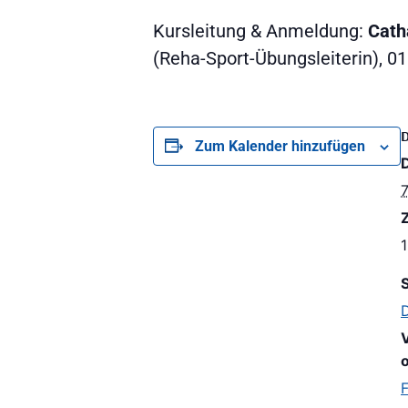
Kursleitung & Anmeldung:
Cath
(Reha-Sport-Übungsleiterin), 
Zum Kalender hinzufügen
Z
1
S
D
o
F