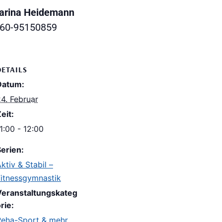
arina Heidemann
0160-95150859
DETAILS
Datum:
4. Februar
eit:
1:00 - 12:00
erien:
ktiv & Stabil –
Fitnessgymnastik
Veranstaltungskateg
rie:
Reha-Sport & mehr