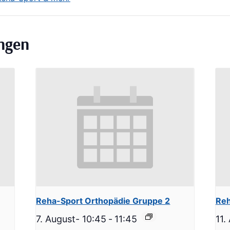
ungen
Reha-Sport Orthopädie Gruppe 2
Reh
7. August- 10:45
-
11:45
11.